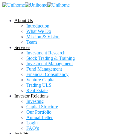
About Us
Introduction
What We Do
Mission & Vision
Team
Services
Investment Research
Stock Trading & Training
Investment Management
Fund Management
Financial Consultancy
Venture Capital
Trading ULS
Real Estate
Investor Relations
Investing
Capital Structure
Our Portfolio
Annual Letter
Login
FAQ’s
Insights